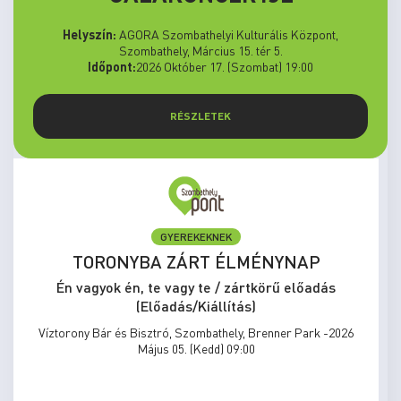
Helyszín:
AGORA Szombathelyi Kulturális Központ,
Szombathely, Március 15. tér 5.
Időpont:
2026 Október 17. (Szombat) 19:00
RÉSZLETEK
ELŐADÁS/KIÁLLÍTÁS
MEGÁLLNI TILOS, NOSZTALGIÁZNI
KÖTELEZŐ
Én vagyok én, te vagy te / zártkörű előadás
(Előadás/Kiállítás)
Víztorony Bár és Bisztró, Szombathely, Brenner Park -2026
Május 31. (Vasárnap) 15:00