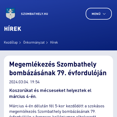
SZOMBATHELY.HU
MENÜ
HÍREK
Kezdőlap
Önkormányzat
Hírek
Megemlékezés Szombathely
bombázásának 79. évfordulóján
2024.03.04. 19:54
Koszorúkat és mécseseket helyeztek el
március 4-én.
Március 4-én délután fél 5-kor kezdődött a szokásos
megemlékezés Szombathely bombázásának 79.
évfordulóján a ferences kollégiumon elhelyezett