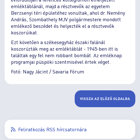
emléktáblánál, majd a résztvevők az egyetem
Berzsenyi téri épületéhez vonultak, ahol dr. Nemény
András, Szombathely MJV polgármestere mondott
emlékező beszédet és helyezték el a résztvevők
koszorúikat.
Ezt követően a székesegyház északi falánál
koszorúzták meg az emléktáblát - 1945-ben itt is
találtak egy fel nem robbant bombát. Az emléknap
programjai püspöki szentmisével értek véget.
Fotó: Nagy Jácint / Savaria Fórum
VISSZA AZ ELŐZŐ OLDALRA
Feliratkozás RSS hírcsatornára