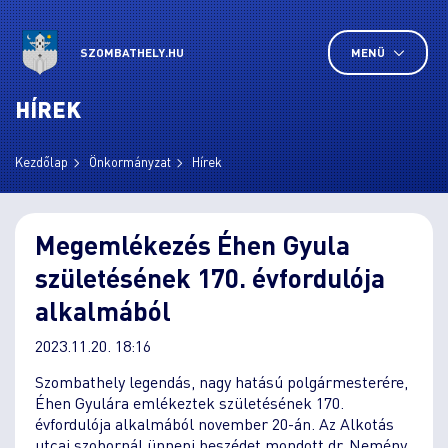
SZOMBATHELY.HU
MENÜ
HÍREK
Kezdőlap
Önkormányzat
Hírek
Megemlékezés Éhen Gyula
születésének 170. évfordulója
alkalmából
2023.11.20. 18:16
Szombathely legendás, nagy hatású polgármesterére,
Éhen Gyulára emlékeztek születésének 170.
évfordulója alkalmából november 20-án. Az Alkotás
utcai szobornál ünnepi beszédet mondott dr. Nemény