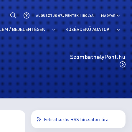
AUGUSZTUS 07., PÉNTEK |
IBOLYA
MAGYAR
LEM / BEJELENTÉSEK
KÖZÉRDEKŰ ADATOK
SzombathelyPont.hu
Feliratkozás RSS hírcsatornára