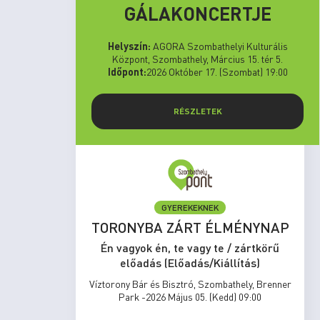
GÁLAKONCERTJE
Helyszín:
AGORA Szombathelyi Kulturális
Központ, Szombathely, Március 15. tér 5.
Időpont:
2026 Október 17. (Szombat) 19:00
RÉSZLETEK
GYEREKEKNEK
set Run
TORONYBA ZÁRT ÉLMÉNYNAP
rtkörű
Én vagyok én, te vagy te / zártkörű
s)
előadás (Előadás/Kiállítás)
zombathely,
Víztorony Bár és Bisztró, Szombathely, Brenner
17:00
Park -2026 Május 05. (Kedd) 09:00