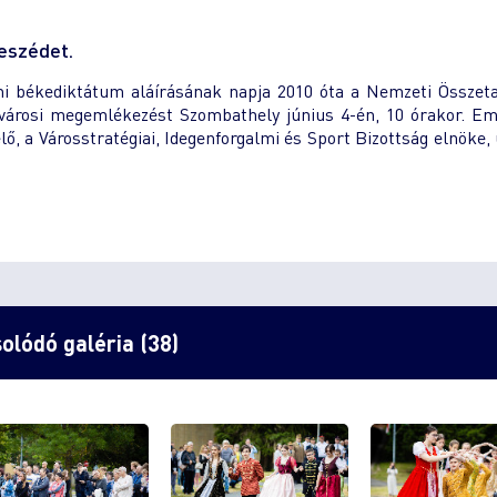
eszédet.
ni békediktátum aláírásának napja 2010 óta a Nemzeti Összet
 városi megemlékezést Szombathely június 4-én, 10 órakor. E
 a Városstratégiai, Idegenforgalmi és Sport Bizottság elnöke,
olódó galéria (38)