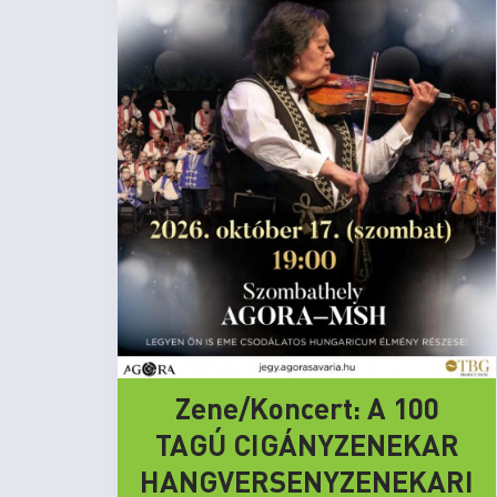
Zene/Koncert: A 100
TAGÚ CIGÁNYZENEKAR
HANGVERSENYZENEKARI