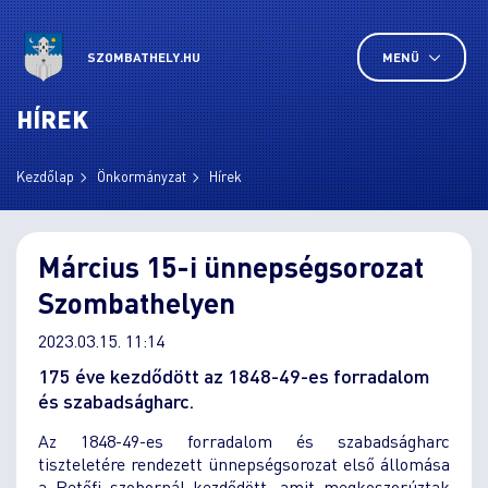
SZOMBATHELY.HU
MENÜ
HÍREK
Kezdőlap
Önkormányzat
Hírek
Március 15-i ünnepségsorozat
Szombathelyen
2023.03.15. 11:14
175 éve kezdődött az 1848-49-es forradalom
és szabadságharc.
Az 1848-49-es forradalom és szabadságharc
tiszteletére rendezett ünnepségsorozat első állomása
a Petőfi szobornál kezdődött, amit megkoszorúztak