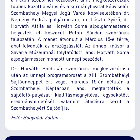
többek között a város és a kormányhivatal képviselői.
Szombathely Megyei Jogú Város képviseletében dr.
Nemény András polgármester, dr. László Győző, dr.
Horváth Attila és Horváth Soma alpolgármesterek
helyeztek el koszorút Petőfi Sándor szobrának
talapzatán. A menet átvonult a Március 15-e térre,
ahol felvonták az országzászlót. Az ünnepi műsor a
Savaria Múzeumnál folytatódott, ahol Horváth Soma
alpolgármester mondott ünnepi beszédet.
Dr. Horváth Boldizsár szobrának megkoszorúzása
után az ünnepi programsorozat a XIII. Szombathelyi
Sajtóünneppel ért véget március 15-én délután a
Szombathelyi Képtárban, ahol megtartották a
sajtófotó-pályázat kiállításmegnyitóval egybekötött
eredményhirdetését, valamint átadásra kerül a
Szombathelyért Sajtódíj is.
Fotó: Bonyhádi Zoltán