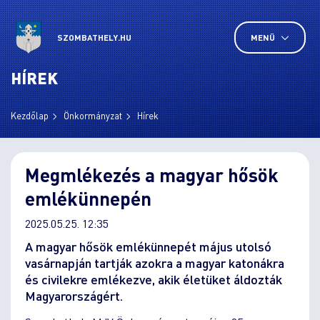
SZOMBATHELY.HU
MENÜ
HÍREK
Kezdőlap
Önkormányzat
Hírek
Megmlékezés a magyar hősök
emlékünnepén
2025.05.25. 12:35
A magyar hősök emlékünnepét május utolsó
vasárnapján tartják azokra a magyar katonákra
és civilekre emlékezve, akik életüket áldozták
Magyarországért.