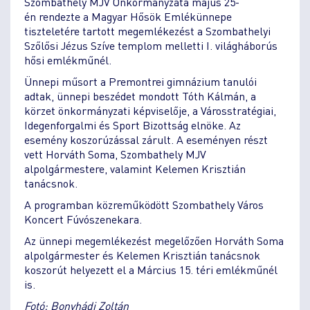
Szombathely MJV Önkormányzata május 25-
én rendezte a Magyar Hősök Emlékünnepe
tiszteletére tartott megemlékezést a Szombathelyi
Szőlősi Jézus Szíve templom melletti I. világháborús
hősi emlékműnél.
Ünnepi műsort a Premontrei gimnázium tanulói
adtak, ünnepi beszédet mondott Tóth Kálmán, a
körzet önkormányzati képviselője, a Városstratégiai,
Idegenforgalmi és Sport Bizottság elnöke. Az
esemény koszorúzással zárult. A eseményen részt
vett Horváth Soma, Szombathely MJV
alpolgármestere, valamint Kelemen Krisztián
tanácsnok.
A programban közreműködött Szombathely Város
Koncert Fúvószenekara.
Az ünnepi megemlékezést megelőzően Horváth Soma
alpolgármester és Kelemen Krisztián tanácsnok
koszorút helyezett el a Március 15. téri emlékműnél
is.
Fotó: Bonyhádi Zoltán