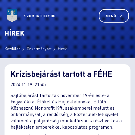
SZOMBATHELY.HU
MENÜ
HÍREK
Kezdőlap
Önkormányzat
Hírek
Krízisbejárást tartott a FÉHE
2024.11.19. 21:45
Sajtóbejárást tartottak november 19-én este: a
Fogyatékkal Élőket és Hajléktalanokat Ellátó
Közhasznú Nonprofit Kft. szakemberei mellett az
önkormányzat, a rendőrség, a közterület-felügyelet,
valamint a polgárőrség munkatársai is részt vettek a
hajléktalan emberekkel kapcsolatos programon.