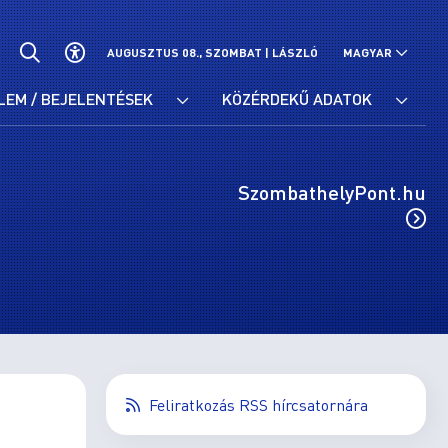
AUGUSZTUS 08., SZOMBAT |
LÁSZLÓ
MAGYAR
LEM / BEJELENTÉSEK
KÖZÉRDEKŰ ADATOK
SzombathelyPont.hu
Feliratkozás RSS hírcsatornára