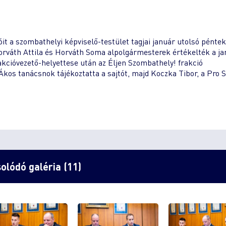
it a szombathelyi képviselő-testület tagjai január utolsó péntek
 Horváth Attila és Horváth Soma alpolgármesterek értékelték a ja
akcióvezető-helyettese után az Éljen Szombathely! frakció
os tanácsnok tájékoztatta a sajtót, majd Koczka Tibor, a Pro S
olódó galéria (11)