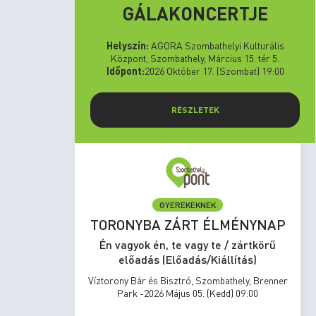
GÁLAKONCERTJE
Helyszín:
AGORA Szombathelyi Kulturális
Központ, Szombathely, Március 15. tér 5.
Időpont:
2026 Október 17. (Szombat) 19:00
RÉSZLETEK
GYEREKEKNEK
set Run
TORONYBA ZÁRT ÉLMÉNYNAP
rtkörű
Én vagyok én, te vagy te / zártkörű
s)
előadás (Előadás/Kiállítás)
zombathely,
Víztorony Bár és Bisztró, Szombathely, Brenner
17:00
Park -2026 Május 05. (Kedd) 09:00