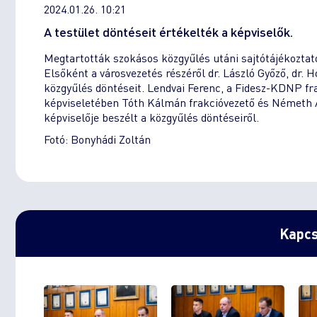
2024.01.26. 10:21
A testület döntéseit értékelték a képviselők.
Megtartották szokásos közgyűlés utáni sajtótájékoztató
Elsőként a városvezetés részéről dr. László Győző, dr.
közgyűlés döntéseit. Lendvai Ferenc, a Fidesz-KDNP fr
képviseletében Tóth Kálmán frakcióvezető és Németh Ák
képviselője beszélt a közgyűlés döntéseiről.
Fotó: Bonyhádi Zoltán
Kapcs