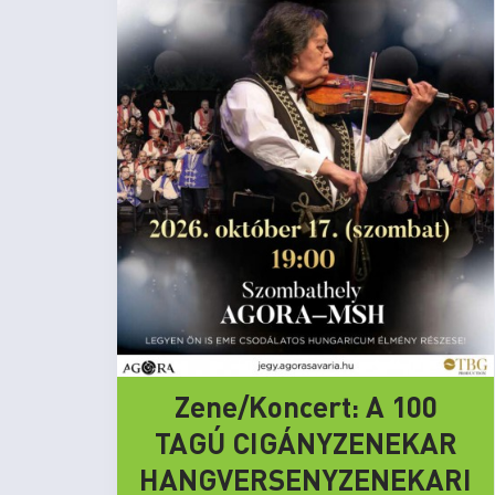
Zene/Koncert: A 100
TAGÚ CIGÁNYZENEKAR
HANGVERSENYZENEKARI