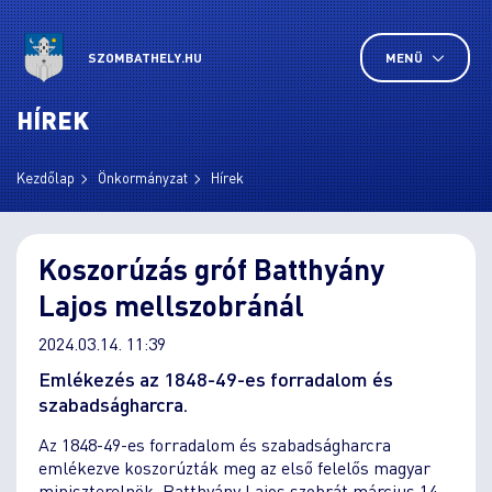
SZOMBATHELY.HU
MENÜ
HÍREK
Kezdőlap
Önkormányzat
Hírek
Koszorúzás gróf Batthyány
Lajos mellszobránál
2024.03.14. 11:39
Emlékezés az 1848-49-es forradalom és
szabadságharcra.
Az 1848-49-es forradalom és szabadságharcra
emlékezve koszorúzták meg az első felelős magyar
miniszterelnök, Batthyány Lajos szobrát március 14-