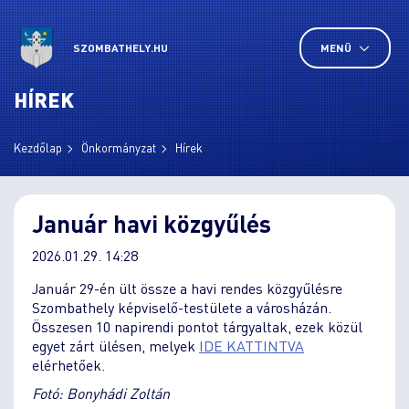
SZOMBATHELY.HU
MENÜ
HÍREK
Kezdőlap
Önkormányzat
Hírek
Január havi közgyűlés
2026.01.29. 14:28
Január 29-én ült össze a havi rendes közgyűlésre
Szombathely képviselő-testülete a városházán.
Összesen 10 napirendi pontot tárgyaltak, ezek közül
egyet zárt ülésen, melyek
IDE KATTINTVA
elérhetőek.
Fotó: Bonyhádi Zoltán