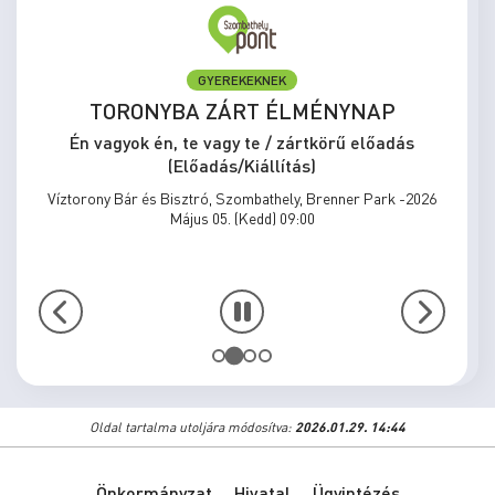
ELŐADÁS/KIÁLLÍTÁS
MEGÁLLNI TILOS, NOSZTALGIÁZNI
KÖTELEZŐ
Én vagyok én, te vagy te / zártkörű előadás
(Előadás/Kiállítás)
Víztorony Bár és Bisztró, Szombathely, Brenner Park -2026
Május 31. (Vasárnap) 15:00
…
Oldal tartalma utoljára módosítva:
2026.01.29. 14:44
Önkormányzat
Hivatal
Ügyintézés