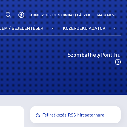
AUGUSZTUS 08., SZOMBAT |
LÁSZLÓ
MAGYAR
LEM / BEJELENTÉSEK
KÖZÉRDEKŰ ADATOK
SzombathelyPont.hu
Feliratkozás RSS hírcsatornára