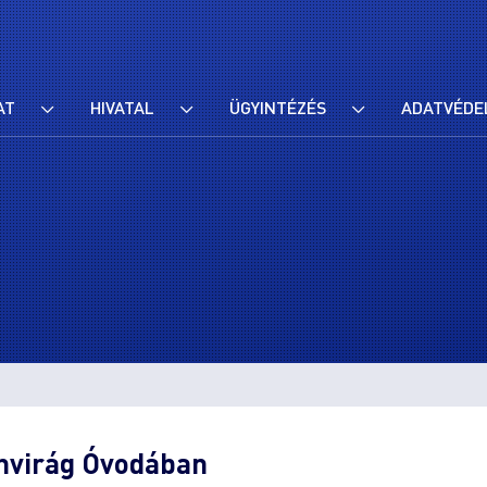
AT
HIVATAL
ÜGYINTÉZÉS
ADATVÉDE
ínvirág Óvodában