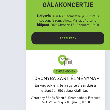
GÁLAKONCERTJE
Helyszín:
AGORA Szombathelyi Kulturális
Központ, Szombathely, Március 15. tér 5.
Időpont:
2026 Október 17. (Szombat) 19:00
RÉSZLETEK
GYEREKEKNEK
set Run
TORONYBA ZÁRT ÉLMÉNYNAP
rtkörű
Én vagyok én, te vagy te / zártkörű
s)
előadás (Előadás/Kiállítás)
zombathely,
Víztorony Bár és Bisztró, Szombathely, Brenner
17:00
Park -2026 Május 05. (Kedd) 09:00