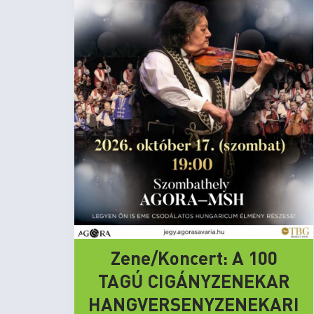
Zene/Koncert: A 100
TAGÚ CIGÁNYZENEKAR
HANGVERSENYZENEKARI