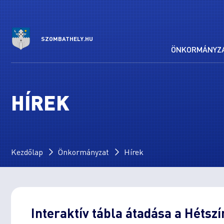
SZOMBATHELY.HU
ÖNKORMÁNYZ
HÍREK
Kezdőlap
Önkormányzat
Hírek
Interaktív tábla átadása a Hétsz