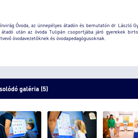
zínvirág Óvoda, az ünnepélyes átadón és bemutatón dr. László G
z átadó után az óvoda Tulipán csoportjába járó gyerekek birt
észtvevő óvodavezetőknek és óvodapedagógusoknak.
olódó galéria (5)