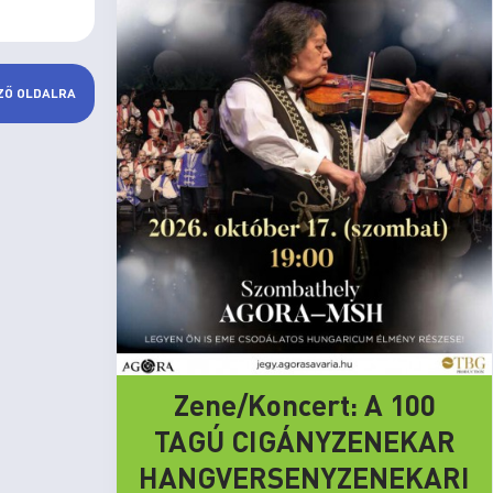
ZŐ OLDALRA
Zene/Koncert: A 100
TAGÚ CIGÁNYZENEKAR
HANGVERSENYZENEKARI