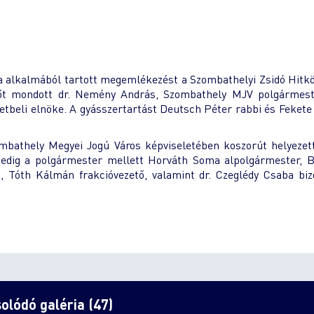
ja alkalmából tartott megemlékezést a Szombathelyi Zsidó Hitk
őt mondott dr. Nemény András, Szombathely MJV polgármest
etbeli elnöke. A gyásszertartást Deutsch Péter rabbi és Fekete
thely Megyei Jogú Város képviseletében koszorút helyezett 
edig a polgármester mellett Horváth Soma alpolgármester, B
 Tóth Kálmán frakcióvezető, valamint dr. Czeglédy Csaba biz
olódó galéria (47)