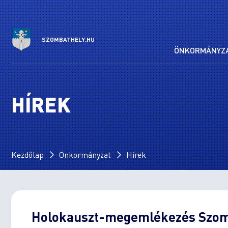
SZOMBATHELY.HU
ÖNKORMÁNYZ
HÍREK
Kezdőlap
Önkormányzat
Hírek
Holokauszt-megemlékezés Szom