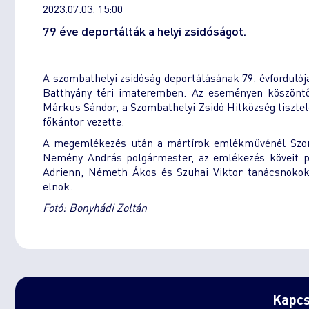
2023.07.03. 15:00
79 éve deportálták a helyi zsidóságot.
A szombathelyi zsidóság deportálásának 79. évforduló
Batthyány téri imateremben. Az eseményen köszönt
Márkus Sándor, a Szombathelyi Zsidó Hitközség tisztel
főkántor vezette.
A megemlékezés után a mártírok emlékművénél Szomba
Nemény András polgármester, az emlékezés köveit p
Adrienn, Németh Ákos és Szuhai Viktor tanácsnokok,
elnök.
Fotó: Bonyhádi Zoltán
Kapcs