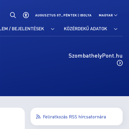
AUGUSZTUS 07., PÉNTEK |
IBOLYA
MAGYAR
LEM / BEJELENTÉSEK
KÖZÉRDEKŰ ADATOK
SzombathelyPont.hu
Feliratkozás RSS hírcsatornára