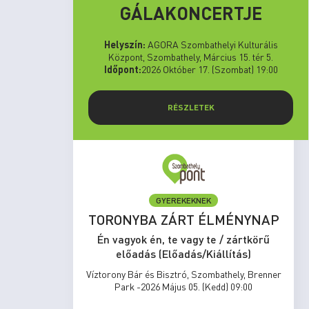
GÁLAKONCERTJE
Helyszín:
AGORA Szombathelyi Kulturális
Központ, Szombathely, Március 15. tér 5.
Időpont:
2026 Október 17. (Szombat) 19:00
RÉSZLETEK
GYEREKEKNEK
set Run
TORONYBA ZÁRT ÉLMÉNYNAP
rtkörű
Én vagyok én, te vagy te / zártkörű
s)
előadás (Előadás/Kiállítás)
zombathely,
Víztorony Bár és Bisztró, Szombathely, Brenner
17:00
Park -2026 Május 05. (Kedd) 09:00