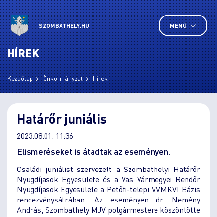
SZOMBATHELY.HU
MENÜ
HÍREK
Kezdőlap
Önkormányzat
Hírek
Határőr juniális
2023.08.01. 11:36
Elismeréseket is átadtak az eseményen.
Családi juniálist szervezett a Szombathelyi Határőr
Nyugdíjasok Egyesülete és a Vas Vármegyei Rendőr
Nyugdíjasok Egyesülete a Petőfi-telepi VVMKVI Bázis
rendezvénysátrában. Az eseményen dr. Nemény
András, Szombathely MJV polgármestere köszöntötte