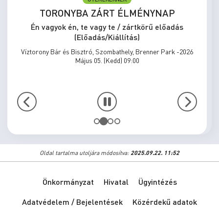
MEGÁLLNI TILOS, NOSZTALGIÁZNI
KÖTELEZŐ
Én vagyok én, te vagy te / zártkörű előadás
(Előadás/Kiállítás)
Víztorony Bár és Bisztró, Szombathely, Brenner Park -2026
Május 31. (Vasárnap) 15:00
Oldal tartalma utoljára módosítva:
2025.09.22. 11:52
Önkormányzat
Hivatal
Ügyintézés
Adatvédelem / Bejelentések
Közérdekű adatok