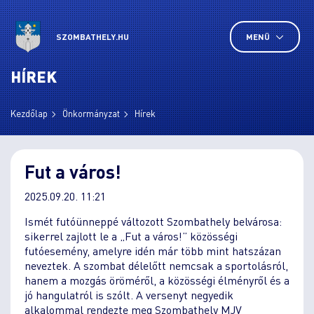
SZOMBATHELY.HU
MENÜ
HÍREK
Kezdőlap
Önkormányzat
Hírek
Fut a város!
2025.09.20. 11:21
Ismét futóünneppé változott Szombathely belvárosa:
sikerrel zajlott le a „Fut a város!” közösségi
futóesemény, amelyre idén már több mint hatszázan
neveztek. A szombat délelőtt nemcsak a sportolásról,
hanem a mozgás öröméről, a közösségi élményről és a
jó hangulatról is szólt. A versenyt negyedik
alkalommal rendezte meg Szombathely MJV