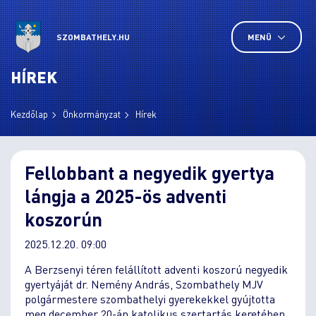
SZOMBATHELY.HU
MENÜ
HÍREK
Kezdőlap
Önkormányzat
Hírek
Fellobbant a negyedik gyertya
lángja a 2025-ös adventi
koszorún
2025.12.20. 09:00
A Berzsenyi téren felállított adventi koszorú negyedik
gyertyáját dr. Nemény András, Szombathely MJV
polgármestere szombathelyi gyerekekkel gyújtotta
meg december 20-án katolikus szertartás keretében,