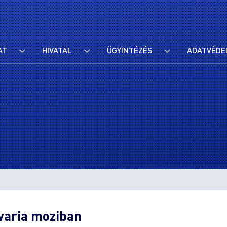
AT
HIVATAL
ÜGYINTÉZÉS
ADATVÉDE
varia moziban