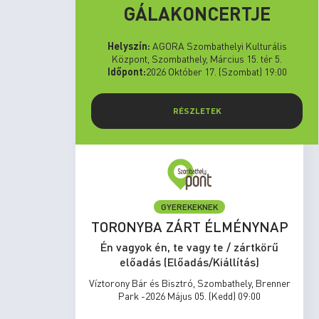
GÁLAKONCERTJE
Helyszín:
AGORA Szombathelyi Kulturális
Központ, Szombathely, Március 15. tér 5.
Időpont:
2026 Október 17. (Szombat) 19:00
RÉSZLETEK
GYEREKEKNEK
set Run
TORONYBA ZÁRT ÉLMÉNYNAP
rtkörű
Én vagyok én, te vagy te / zártkörű
s)
előadás (Előadás/Kiállítás)
zombathely,
Víztorony Bár és Bisztró, Szombathely, Brenner
17:00
Park -2026 Május 05. (Kedd) 09:00