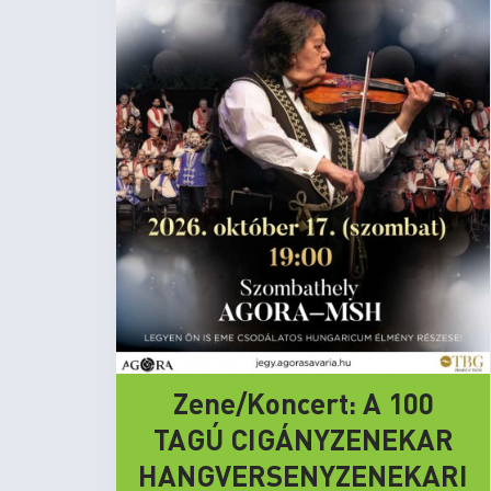
Zene/Koncert: A 100
TAGÚ CIGÁNYZENEKAR
HANGVERSENYZENEKARI