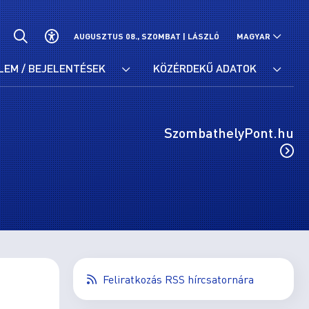
AUGUSZTUS 08., SZOMBAT |
LÁSZLÓ
MAGYAR
LEM / BEJELENTÉSEK
KÖZÉRDEKŰ ADATOK
SzombathelyPont.hu
Feliratkozás RSS hírcsatornára