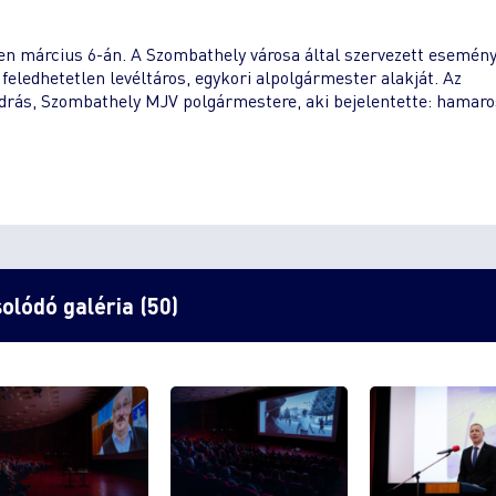
en március 6-án. A Szombathely városa által szervezett esemén
 feledhetetlen levéltáros, egykori alpolgármester alakját. Az
rás, Szombathely MJV polgármestere, aki bejelentette: hamar
olódó galéria (50)