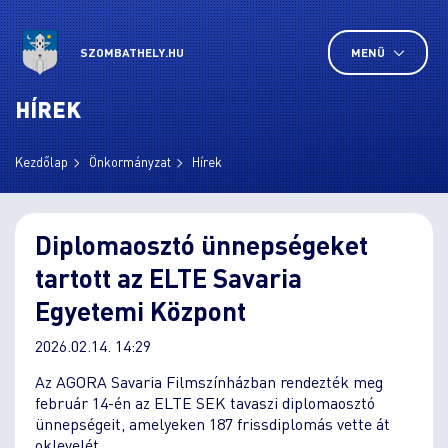
SZOMBATHELY.HU
MENÜ
HÍREK
Kezdőlap
Önkormányzat
Hírek
Diplomaosztó ünnepségeket
tartott az ELTE Savaria
Egyetemi Központ
2026.02.14. 14:29
Az AGORA Savaria Filmszínházban rendezték meg
február 14-én az ELTE SEK tavaszi diplomaosztó
ünnepségeit, amelyeken 187 frissdiplomás vette át
oklevelét.