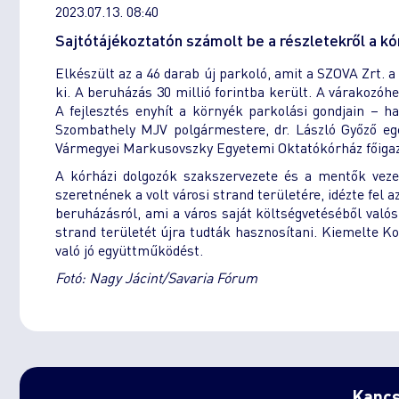
2023.07.13. 08:40
Sajtótájékoztatón számolt be a részletekről a kó
Elkészült az a 46 darab új parkoló, amit a SZOVA Zrt.
ki. A beruházás 30 millió forintba került. A várakozóh
A fejlesztés enyhít a környék parkolási gondjain – h
Szombathely MJV polgármestere, dr. László Győző egés
Vármegyei Markusovszky Egyetemi Oktatókórház főigazg
A kórházi dolgozók szakszervezete és a mentők veze
szeretnének a volt városi strand területére, idézte fe
beruházásról, ami a város saját költségvetéséből valós
strand területét újra tudták hasznosítani. Kiemelte K
való jó együttműködést.
Fotó: Nagy Jácint/Savaria Fórum
Kapcs