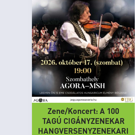
Zene/Koncert: A 100
TAGÚ CIGÁNYZENEKAR
HANGVERSENYZENEKARI