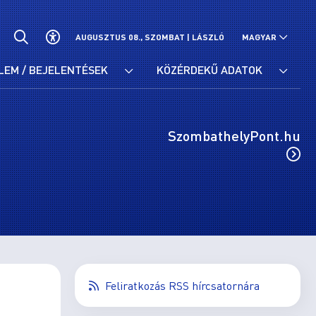
AUGUSZTUS 08., SZOMBAT |
LÁSZLÓ
MAGYAR
LEM / BEJELENTÉSEK
KÖZÉRDEKŰ ADATOK
SzombathelyPont.hu
Feliratkozás RSS hírcsatornára