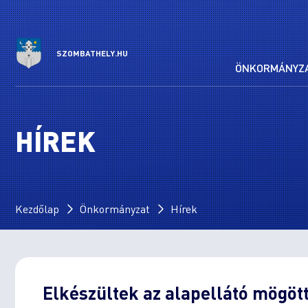
SZOMBATHELY.HU
ÖNKORMÁNYZ
HÍREK
Kezdőlap
Önkormányzat
Hírek
Elkészültek az alapellátó mögött