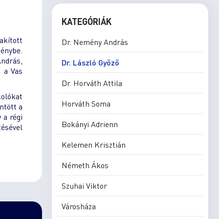
KATEGÓRIÁK
akított
Dr. Nemény András
génybe.
András,
Dr. László Győző
, a Vas
Dr. Horváth Attila
kolókat
Horváth Soma
ntött a
 a régi
Bokányi Adrienn
tésével
Kelemen Krisztián
Németh Ákos
Szuhai Viktor
Városháza