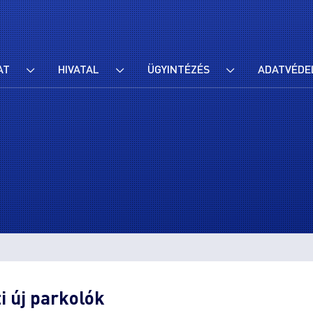
AT
HIVATAL
ÜGYINTÉZÉS
ADATVÉDE
i új parkolók