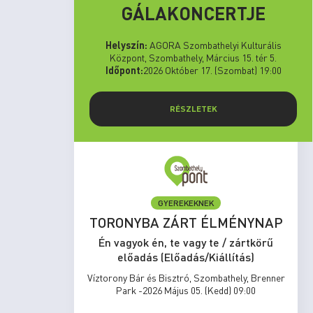
GÁLAKONCERTJE
Helyszín:
AGORA Szombathelyi Kulturális
Központ, Szombathely, Március 15. tér 5.
Időpont:
2026 Október 17. (Szombat) 19:00
RÉSZLETEK
GYEREKEKNEK
set Run
TORONYBA ZÁRT ÉLMÉNYNAP
rtkörű
Én vagyok én, te vagy te / zártkörű
s)
előadás (Előadás/Kiállítás)
zombathely,
Víztorony Bár és Bisztró, Szombathely, Brenner
17:00
Park -2026 Május 05. (Kedd) 09:00