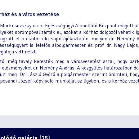
rház és a város vezetése.
 a Markusovszky utcai Egészségügyi Alapellátó Központ mögött al
elyeket sorompóval zárták el, azokat a kórház dolgozói vehetik i
angzott el a csütörtöki sajtótájékoztatón, melyen dr. Nemény 
zségügyért is felelős alpolgármester és prof. dr. Nagy Lajos
atója vett részt.
tői még tavaly keresték meg a városvezetést azzal, hogy par
l az előzményeket dr. Nemény András. A közgyűlés határozatban dö
ult meg. Dr. László Győző alpolgármester szerint örömteli, hogy
opcsándi József képviselő munkáját az ügyben, és a kórház veze
olódó galéria (15)