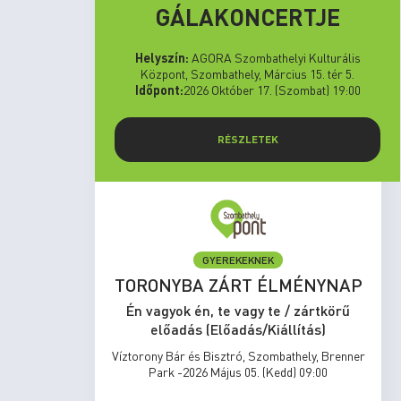
GÁLAKONCERTJE
Helyszín:
AGORA Szombathelyi Kulturális
Központ, Szombathely, Március 15. tér 5.
Időpont:
2026 Október 17. (Szombat) 19:00
RÉSZLETEK
GYEREKEKNEK
set Run
TORONYBA ZÁRT ÉLMÉNYNAP
rtkörű
Én vagyok én, te vagy te / zártkörű
s)
előadás (Előadás/Kiállítás)
zombathely,
Víztorony Bár és Bisztró, Szombathely, Brenner
17:00
Park -2026 Május 05. (Kedd) 09:00