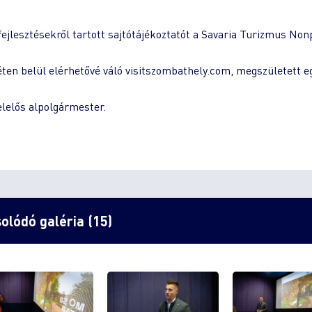
fejlesztésekről tartott sajtótájékoztatót a Savaria Turizmus Nonp
éten belül elérhetővé váló visitszombathely.com, megszületett eg
elelős alpolgármester.
olódó galéria (15)