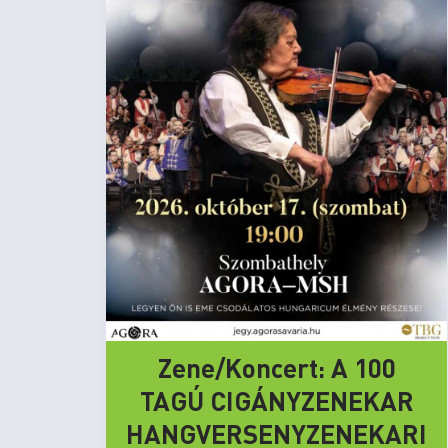
Zene/Koncert: A 100
TAGÚ CIGÁNYZENEKAR
HANGVERSENYZENEKARI