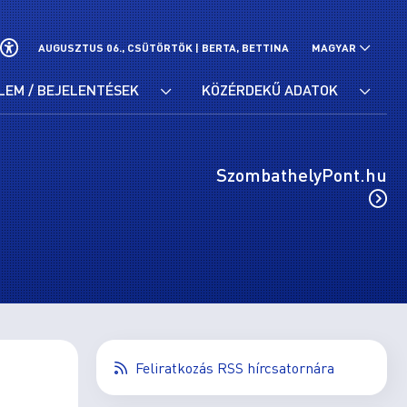
AUGUSZTUS 06., CSÜTÖRTÖK |
BERTA, BETTINA
MAGYAR
LEM / BEJELENTÉSEK
KÖZÉRDEKŰ ADATOK
SzombathelyPont.hu
Feliratkozás RSS hírcsatornára