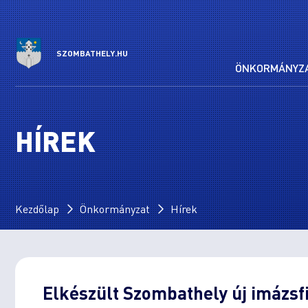
SZOMBATHELY.HU
ÖNKORMÁNYZ
HÍREK
Kezdőlap
Önkormányzat
Hírek
Elkészült Szombathely új imázsfi