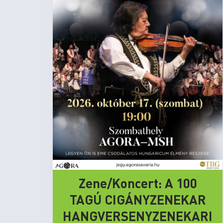
Zene/Koncert: A 100
TAGÚ CIGÁNYZENEKAR
HANGVERSENYZENEKARI