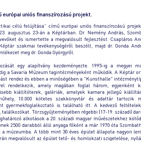
ű európai uniós finanszírozású projekt.
kai célú felújítása” című európai uniós finanszírozású projek
023. augusztus 23-án a Képtárban. Dr. Nemény András, Szomb
evőket és ismertette a megvalósult fejlesztést. Csapláros An
éptár szakmai tevékenységéről beszélt, majd dr. Gonda Andr
mlékezet meg dr. Gonda Györgyről.
hozását egy alapítvány kezdeményezte. 1995-ig a megyei m
 pedig a Savaria Múzeum tagintézményeként működik. A Képtár o
ítást rendez és ebben a minőségében a "Kunsthalle" intézményt
rrel rendelkezik, amely magában foglal három, egyenként k
isebb kiállítóterek, galériák, amelyek kamara jellegű kiállít
 műhely, 10.000 kötetes szakkönyvtár és adattár tartozik 
 gyermekfoglalkoztató is található itt. A kedvező feltétele
találkozókat. Törzsgyűjteményében régebbi (17-19. századi) da
meghatározó alkotások a 20. századi magyar művészetekhez kötő
lynek 2500 darabból álló anyaga főként a már 1970 óta Szombat
lt a múzeumba. A több mint 30 éves épület állapota nagyon ler
orán megvalósult az épület tető- és homlokzati szigetelése, nyíl