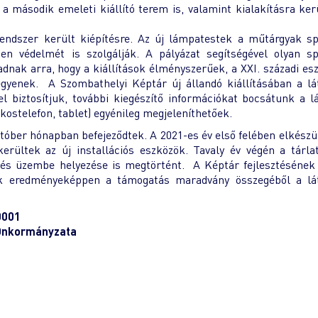
a második emeleti kiállító terem is, valamint kialakításra ker
rendszer került kiépítésre. Az új lámpatestek a műtárgyak sp
 védelmét is szolgálják. A pályázat segítségével olyan spe
dnak arra, hogy a kiállítások élményszerűek, a XXI. századi esz
yenek. A Szombathelyi Képtár új állandó kiállításában a lá
el biztosítjuk, további kiegészítő információkat bocsátunk a l
ostelefon, tablet) egyénileg megjeleníthetőek.
któber hónapban befejeződtek. A 2021-es év első felében elkészül
erültek az új installációs eszközök. Tavaly év végén a tárla
 és üzembe helyezése is megtörtént. A Képtár fejlesztésének
k eredményeképpen a támogatás maradvány összegéből a lát
0001
 Önkormányzata