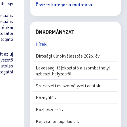
ült egy
Összes kategória mutatása
eciális
ciális
tétikai
ÖNKORMÁNYZAT
togatói
átogató
Hírek
t az új
Bírósági ülnökválasztás 2026. év
tvezető
 utolsó
Lakossági tájékoztató a szombathelyi
ogatói
azbeszt helyzetről
Szervezeti és személyzeti adatok
Közgyűlés
Közbeszerzés
Képviselői fogadóórák