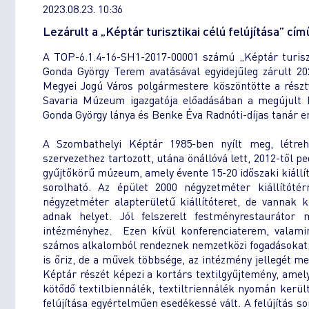
2023.08.23. 10:36
Lezárult a „Képtár turisztikai célú felújítása” cím
A TOP-6.1.4-16-SH1-2017-00001 számú „Képtár turiszti
Gonda György Terem avatásával egyidejűleg zárult 2
Megyei Jogú Város polgármestere köszöntötte a résztv
Savaria Múzeum igazgatója előadásában a megújult K
Gonda György lánya és Benke Éva Radnóti-díjas tanár e
A Szombathelyi Képtár 1985-ben nyílt meg, létre
szervezethez tartozott, utána önállóvá lett, 2012-től
gyűjtőkörű múzeum, amely évente 15-20 időszaki kiáll
sorolható. Az épület 2000 négyzetméter kiállítóté
négyzetméter alapterületű kiállítóteret, de vannak k
adnak helyet. Jól felszerelt festményrestaurátor
intézményhez. Ezen kívül konferenciaterem, valamint
számos alkalomból rendeznek nemzetközi fogadásokat, 
is őriz, de a művek többsége, az intézmény jellegét 
Képtár részét képezi a kortárs textilgyűjtemény, ame
kötődő textilbiennálék, textiltriennálék nyomán kerü
felújítása egyértelműen esedékessé vált. A felújítás s