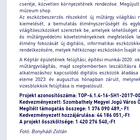
cseréje, közvetlen környezetének rendezése. Megújult 
múzeum shop.
Az eszközbeszerzés részeként új műtárgy világítási 
kiemelését, a bemutatás élményszerűségét és egyben
világítóeszközöket szereztek be, amelyek lehetőséget a
és műtárgyvédelmi követelményeknek megfelelőek leg
élmény fokozását új digitális, informatikai eszközökk
rendelkezésére, melyek hétköznapi eszközökön (saját ok
A Képtár épületének felújítási, építési munkái 2020. o
műtárgyvilágítás, majd szeptemberben leszállításra k
alkalmazáshoz kapcsolódó digitális eszközök átadása
eleme 2023. év augusztus hónapban zárult, melyne
vizesblokkok felújítása is megvalósult.
Projekt azonosítószáma: TOP-6.1.4-16-SH1-2017-0
Kedvezményezett: Szombathely Megyei Jogú Város
Megítélt támogatás összege: 1 376 090 489,- Ft
Kedvezményezett hozzájárulása: 44 186 051,-Ft
A projekt összköltsége: 1 420 276 540,-Ft
Fotó: Bonyhádi Zoltán