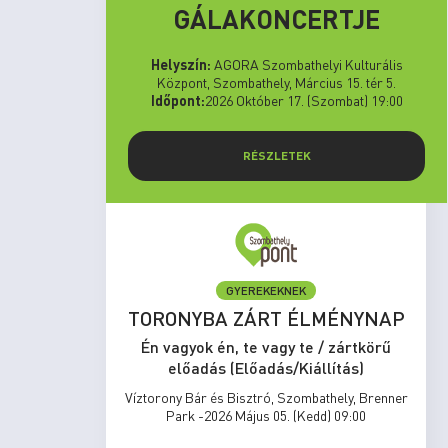
GÁLAKONCERTJE
Helyszín:
AGORA Szombathelyi Kulturális
Központ, Szombathely, Március 15. tér 5.
Időpont:
2026 Október 17. (Szombat) 19:00
RÉSZLETEK
GYEREKEKNEK
set Run
TORONYBA ZÁRT ÉLMÉNYNAP
rtkörű
Én vagyok én, te vagy te / zártkörű
s)
előadás (Előadás/Kiállítás)
zombathely,
Víztorony Bár és Bisztró, Szombathely, Brenner
17:00
Park -2026 Május 05. (Kedd) 09:00