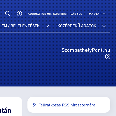
AUGUSZTUS 08., SZOMBAT |
LÁSZLÓ
MAGYAR
LEM / BEJELENTÉSEK
KÖZÉRDEKŰ ADATOK
SzombathelyPont.hu
Feliratkozás RSS hírcsatornára
után