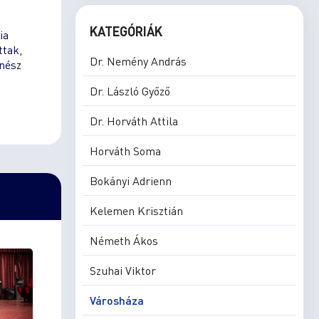
KATEGÓRIÁK
ia
ttak,
Dr. Nemény András
énész
Dr. László Győző
Dr. Horváth Attila
Horváth Soma
Bokányi Adrienn
Kelemen Krisztián
Németh Ákos
Szuhai Viktor
Városháza