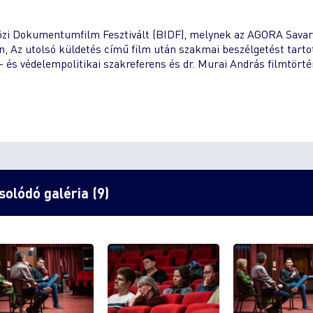
zi Dokumentumfilm Fesztivált (BIDF), melynek az AGORA Savar
n, Az utolsó küldetés című film után szakmai beszélgetést tarto
 és védelempolitikai szakreferens és dr. Murai András filmtört
olódó galéria (9)