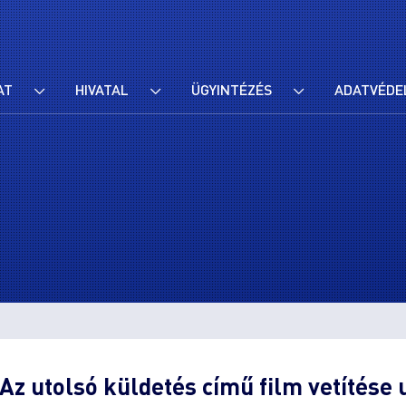
AT
HIVATAL
ÜGYINTÉZÉS
ADATVÉDE
z utolsó küldetés című film vetítése 