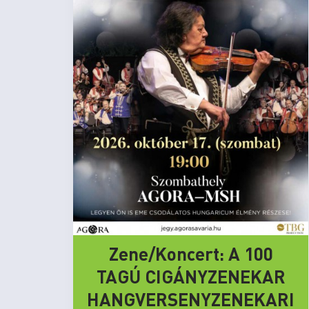
Zene/Koncert: A 100
TAGÚ CIGÁNYZENEKAR
HANGVERSENYZENEKARI