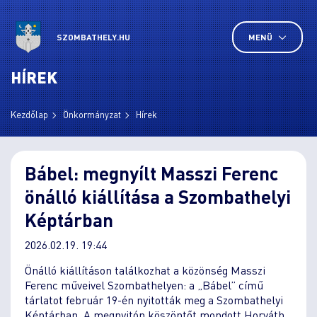
SZOMBATHELY.HU
MENÜ
HÍREK
Kezdőlap
Önkormányzat
Hírek
Bábel: megnyílt Masszi Ferenc
önálló kiállítása a Szombathelyi
Képtárban
2026.02.19. 19:44
Önálló kiállításon találkozhat a közönség Masszi
Ferenc műveivel Szombathelyen: a „Bábel” című
tárlatot február 19-én nyitották meg a Szombathelyi
Képtárban. A megnyitón köszöntőt mondott Horváth