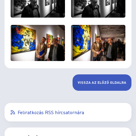
VISSZA AZ ELŐZŐ OLDALRA
Feliratkozás RSS hírcsatornára