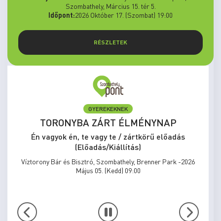
Szombathely, Március 15. tér 5.
Időpont:
2026 Október 17. (Szombat) 19:00
RÉSZLETEK
ELŐADÁS/KIÁLLÍTÁS
LMÉNYNAP
MEGÁLLNI TILOS, NOS
KÖTELEZŐ
ártkörű előadás
ás)
Én vagyok én, te vagy te / zá
(Előadás/Kiállítá
y, Brenner Park -2026
:00
Víztorony Bár és Bisztró, Szombathely,
Május 31. (Vasárnap) 1