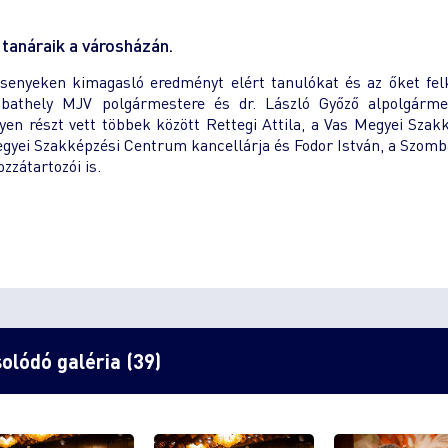
tanáraik a városházán.
senyeken kimagasló eredményt elért tanulókat és az őket fel
bathely MJV polgármestere és dr. László Győző alpolgárme
n részt vett többek között Rettegi Attila, a Vas Megyei Szak
egyei Szakképzési Centrum kancellárja és Fodor István, a Szomb
zzátartozói is.
olódó galéria (39)