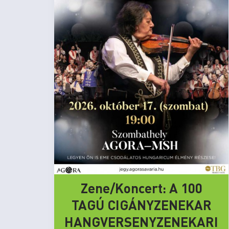
Zene/Koncert: A 100
TAGÚ CIGÁNYZENEKAR
HANGVERSENYZENEKARI