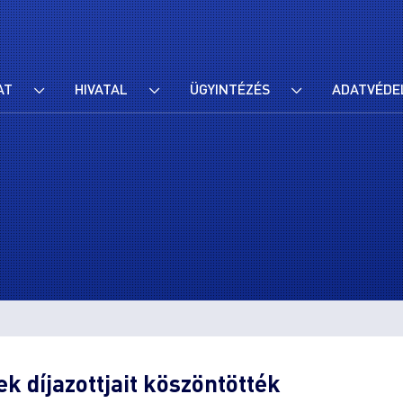
AT
HIVATAL
ÜGYINTÉZÉS
ADATVÉDE
 díjazottjait köszöntötték