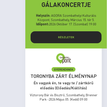
GÁLAKONCERTJE
Helyszín:
AGORA Szombathelyi Kulturális
Központ, Szombathely, Március 15. tér 5.
Időpont:
2026 Október 17. (Szombat) 19:00
RÉSZLETEK
GYEREKEKNEK
set Run
TORONYBA ZÁRT ÉLMÉNYNAP
rtkörű
Én vagyok én, te vagy te / zártkörű
s)
előadás (Előadás/Kiállítás)
zombathely,
Víztorony Bár és Bisztró, Szombathely, Brenner
17:00
Park -2026 Május 05. (Kedd) 09:00