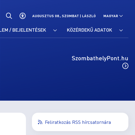
AUGUSZTUS 08., SZOMBAT |
LÁSZLÓ
MAGYAR
LEM / BEJELENTÉSEK
KÖZÉRDEKŰ ADATOK
SzombathelyPont.hu
Feliratkozás RSS hírcsatornára