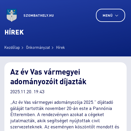
SZOMBATHELY.HU
MENÜ
HÍREK
Kezdőlap
Önkormányzat
Hírek
Az év Vas vármegyei
adományozóit díjazták
2025.11.20. 19:43
„Az év Vas vármegyei adományozója 2025.” díjátadó
gáláját tartották november 20-án este a Pannónia
Étteremben. A rendezvényen azokat a cégeket
jutalmazták, akik segítséget nyújtottak civil
szervezeteknek. Az eseményen köszöntőt mondott és