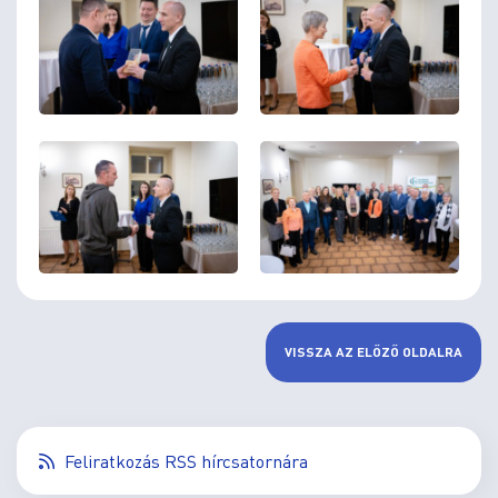
VISSZA AZ ELŐZŐ OLDALRA
Feliratkozás RSS hírcsatornára