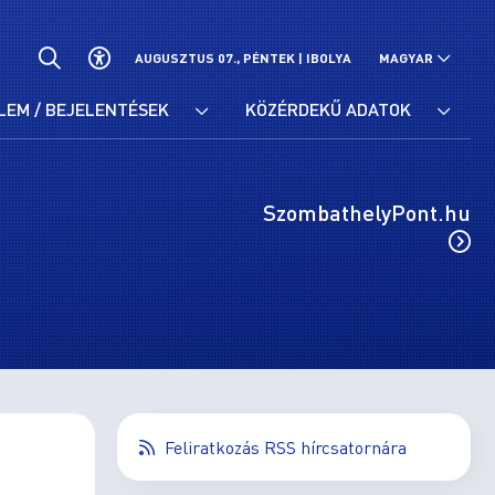
AUGUSZTUS 07., PÉNTEK |
IBOLYA
MAGYAR
LEM / BEJELENTÉSEK
KÖZÉRDEKŰ ADATOK
SzombathelyPont.hu
Feliratkozás RSS hírcsatornára