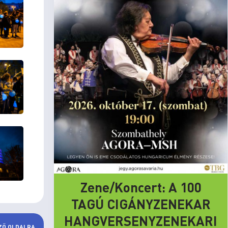
Zene/Koncert: A 100
TAGÚ CIGÁNYZENEKAR
HANGVERSENYZENEKARI
ZŐ OLDALRA