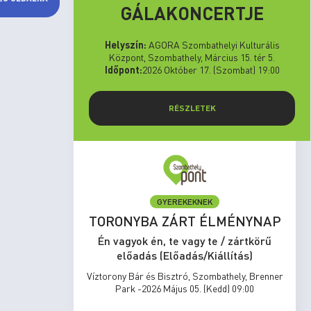
GÁLAKONCERTJE
Helyszín:
AGORA Szombathelyi Kulturális
Központ, Szombathely, Március 15. tér 5.
Időpont:
2026 Október 17. (Szombat) 19:00
RÉSZLETEK
GYEREKEKNEK
set Run
TORONYBA ZÁRT ÉLMÉNYNAP
rtkörű
Én vagyok én, te vagy te / zártkörű
s)
előadás (Előadás/Kiállítás)
zombathely,
Víztorony Bár és Bisztró, Szombathely, Brenner
17:00
Park -2026 Május 05. (Kedd) 09:00