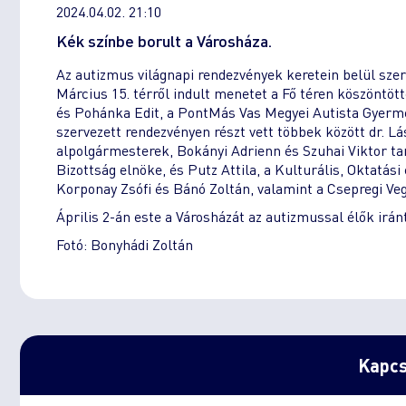
2024.04.02. 21:10
Kék színbe borult a Városháza.
Az autizmus világnapi rendezvények keretein belül sze
Március 15. térről indult menetet a Fő téren köszöntö
és Pohánka Edit, a PontMás Vas Megyei Autista Gyerme
szervezett rendezvényen részt vett többek között dr. Lá
alpolgármesterek, Bokányi Adrienn és Szuhai Viktor ta
Bizottság elnöke, és Putz Attila, a Kulturális, Oktatás
Korponay Zsófi és Bánó Zoltán, valamint a Csepregi Ve
Április 2-án este a Városházát az autizmussal élők iránt
Fotó: Bonyhádi Zoltán
Kapcs