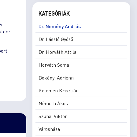
KATEGÓRIÁK
 A
Dr. Nemény András
stere
Dr. László Győző
port
Dr. Horváth Attila
t
Horváth Soma
Bokányi Adrienn
Kelemen Krisztián
Németh Ákos
Szuhai Viktor
Városháza