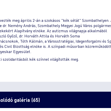
rvezték meg április 2-án a szokásos "kék sétát" Szombathelyen.
tte dr. Nemény András, Szombathely Megyei Jogú Város polgárme
kekért Alapítvány elnöke. Az autizmus világnapja alkalmából
szló Győző, dr. Horváth Attila és Horváth Soma
nácsnokok, Tóth Kálmán, a Városstratégiai, Idegenforgalmi és S
i és Civil Bizottság elnöke is. A színpadi műsorban közreműködöt
gyeskar Egyesület.
i szolidaritásból kék színnel világították meg.
olódó galéria (65)