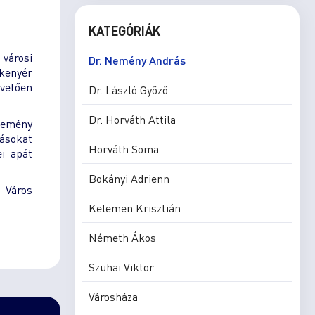
KATEGÓRIÁK
 városi
Dr. Nemény András
 kenyér
övetően
Dr. László Győző
Dr. Horváth Attila
Nemény
ásokat
Horváth Soma
i apát
Bokányi Adrienn
 Város
Kelemen Krisztián
Németh Ákos
Szuhai Viktor
Városháza