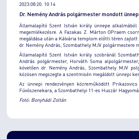
2023.08.20. 10:14
Dr. Nemény András polgármester mondott ünnep
Államalapító Szent István király ünnepe alkalmából 
megemlékezésre. A Fazakas Z. Márton OPraem csornai
megáldása után a Kálvária templom előtti téren zajlot
dr. Nemény András, Szombathely MJV polgármestere m
Államalapító Szent István király szobránál Szomba
András polgármester, Horváth Soma alpolgármester
követően dr. Nemény András, Szombathely MJV pol
közösen megszegte a szentmisén megáldott ünnepi ken
Az ünnepi rendezvényen közreműködött Prikazovics
Fúvószenekara, a Szombathelyi 11-es Huszár Hagyomán
Fotó: Bonyhádi Zoltán