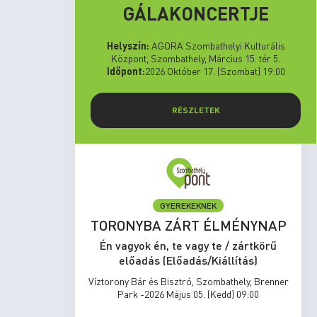
GÁLAKONCERTJE
Helyszín:
AGORA Szombathelyi Kulturális
Központ, Szombathely, Március 15. tér 5.
Időpont:
2026 Október 17. (Szombat) 19:00
RÉSZLETEK
GYEREKEKNEK
set Run
TORONYBA ZÁRT ÉLMÉNYNAP
rtkörű
Én vagyok én, te vagy te / zártkörű
s)
előadás (Előadás/Kiállítás)
zombathely,
Víztorony Bár és Bisztró, Szombathely, Brenner
17:00
Park -2026 Május 05. (Kedd) 09:00