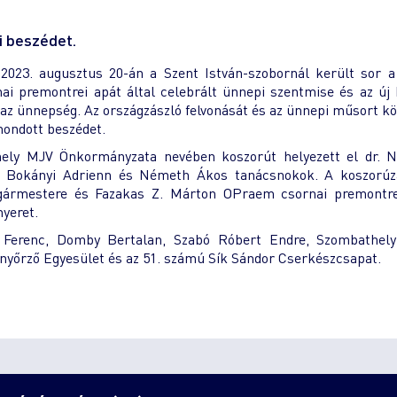
i beszédet.
2023. augusztus 20-án a Szent István-szobornál került sor a
 premontrei apát által celebrált ünnepi szentmise és az új
t az ünnepség. Az országzászló felvonását és az ünnepi műsort k
ondott beszédet.
thely MJV Önkormányzata nevében koszorút helyezett el dr. 
, Bokányi Adrienn és Németh Ákos tanácsnokok. A koszorúz
gármestere és Fazakas Z. Márton OPraem csornai premontre
yeret.
 Ferenc, Domby Bertalan, Szabó Róbert Endre, Szombathely
yőrző Egyesület és az 51. számú Sík Sándor Cserkészcsapat.