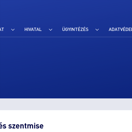
AT
HIVATAL
ÜGYINTÉZÉS
ADATVÉDE
és szentmise