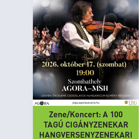
Zene/Koncert: A 100
TAGÚ CIGÁNYZENEKAR
HANGVERSENYZENEKARI