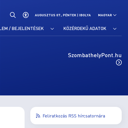
AUGUSZTUS 07., PÉNTEK |
IBOLYA
MAGYAR
LEM / BEJELENTÉSEK
KÖZÉRDEKŰ ADATOK
SzombathelyPont.hu
Feliratkozás RSS hírcsatornára