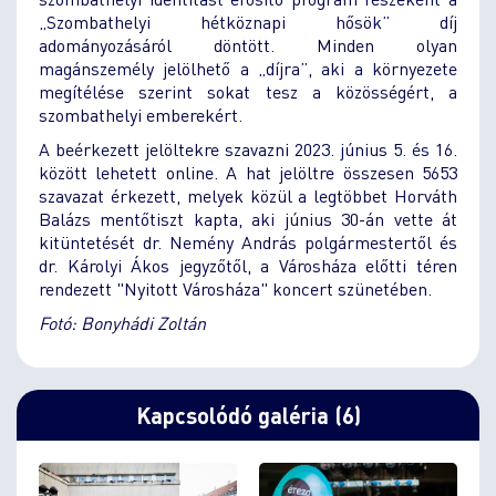
„Szombathelyi hétköznapi hősök” díj
adományozásáról döntött. Minden olyan
magánszemély jelölhető a „díjra”, aki a környezete
megítélése szerint sokat tesz a közösségért, a
szombathelyi emberekért.
A beérkezett jelöltekre szavazni 2023. június 5. és 16.
között lehetett online. A hat jelöltre összesen 5653
szavazat érkezett, melyek közül a legtöbbet Horváth
Balázs mentőtiszt kapta, aki június 30-án vette át
kitüntetését dr. Nemény András polgármestertől és
dr. Károlyi Ákos jegyzőtől, a Városháza előtti téren
rendezett "Nyitott Városháza" koncert szünetében.
Fotó: Bonyhádi Zoltán
Kapcsolódó galéria (6)