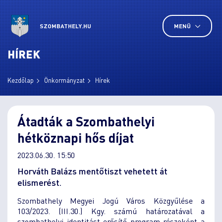
SZOMBATHELY.HU
MENÜ
HÍREK
Kezdőlap
Önkormányzat
Hírek
Átadták a Szombathelyi
hétköznapi hős díjat
2023.06.30. 15:50
Horváth Balázs mentőtiszt vehetett át
elismerést.
Szombathely Megyei Jogú Város Közgyűlése a
103/2023. (III.30.) Kgy. számú határozatával a
szombathelyi identitást erősítő program részeként a