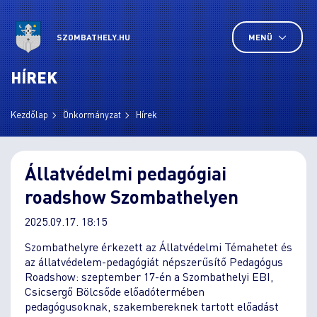
SZOMBATHELY.HU
MENÜ
HÍREK
Kezdőlap
Önkormányzat
Hírek
Állatvédelmi pedagógiai
roadshow Szombathelyen
2025.09.17. 18:15
Szombathelyre érkezett az Állatvédelmi Témahetet és
az állatvédelem-pedagógiát népszerűsítő Pedagógus
Roadshow: szeptember 17-én a Szombathelyi EBI,
Csicsergő Bölcsőde előadótermében
pedagógusoknak, szakembereknek tartott előadást