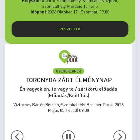
Helyszín:
AGORA Szombathelyi Kulturális Központ,
Szombathely, Március 15. tér 5.
Időpont:
2026 Október 17. (Szombat) 19:00
RÉSZLETEK
GYEREKEKNEK
TORONYBA ZÁRT ÉLMÉNYNAP
Én vagyok én, te vagy te / zártkörű előadás
(Előadás/Kiállítás)
Víztorony Bár és Bisztró, Szombathely, Brenner Park -2026
Május 05. (Kedd) 09:00