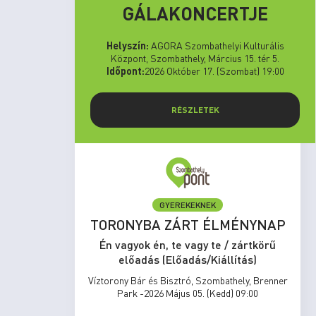
GÁLAKONCERTJE
Helyszín:
AGORA Szombathelyi Kulturális
Központ, Szombathely, Március 15. tér 5.
Időpont:
2026 Október 17. (Szombat) 19:00
RÉSZLETEK
GYEREKEKNEK
set Run
TORONYBA ZÁRT ÉLMÉNYNAP
rtkörű
Én vagyok én, te vagy te / zártkörű
s)
előadás (Előadás/Kiállítás)
zombathely,
Víztorony Bár és Bisztró, Szombathely, Brenner
17:00
Park -2026 Május 05. (Kedd) 09:00