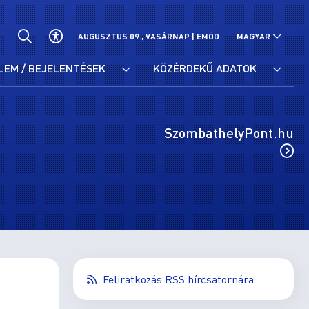
AUGUSZTUS 09., VASÁRNAP |
EMŐD
MAGYAR
LEM / BEJELENTÉSEK
KÖZÉRDEKŰ ADATOK
SzombathelyPont.hu
Feliratkozás RSS hírcsatornára