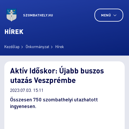
SZOMBATHELY.HU
MENÜ
HÍREK
Kezdőlap
Önkormányzat
Hírek
Aktív Időskor: Újabb buszos
utazás Veszprémbe
2023.07.03. 15:11
Összesen 750 szombathelyi utazhatott
ingyenesen.