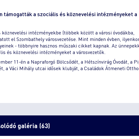
n támogatták a szociális és köznevelési intézményeket a
s köznevelési intézményekbe (többek között a városi óvodákba,
atott el Szombathely városvezetése. Mint minden évben, ilyenko
einek - többnyire hasznos műszaki cikket kapnak. Az ünnepek
ális és köznevelési intézményeket a városvezetők.
er 11-én a Napraforgó Bölcsődét, a Hétszínvirág Óvodát, a Pi
t, a Váci Mihály utcai idősek klubját, a Családok Átmeneti Ottho
olódó galéria (63)