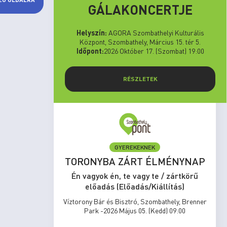
GÁLAKONCERTJE
Helyszín:
AGORA Szombathelyi Kulturális
Központ, Szombathely, Március 15. tér 5.
Időpont:
2026 Október 17. (Szombat) 19:00
RÉSZLETEK
GYEREKEKNEK
set Run
TORONYBA ZÁRT ÉLMÉNYNAP
rtkörű
Én vagyok én, te vagy te / zártkörű
s)
előadás (Előadás/Kiállítás)
zombathely,
Víztorony Bár és Bisztró, Szombathely, Brenner
17:00
Park -2026 Május 05. (Kedd) 09:00