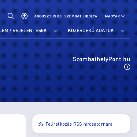
AUGUSZTUS 08., SZOMBAT |
IBOLYA
MAGYAR
LEM / BEJELENTÉSEK
KÖZÉRDEKŰ ADATOK
SzombathelyPont.hu
Feliratkozás RSS hírcsatornára