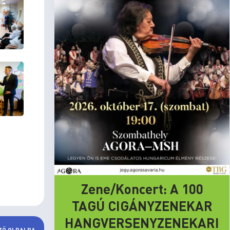
Zene/Koncert: A 100
TAGÚ CIGÁNYZENEKAR
HANGVERSENYZENEKARI
ZŐ OLDALRA