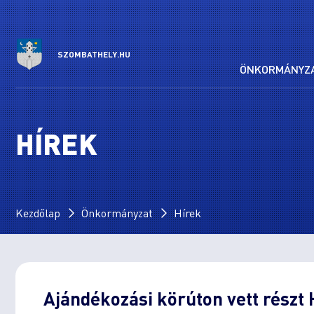
SZOMBATHELY.HU
ÖNKORMÁNYZ
HÍREK
Kezdőlap
Önkormányzat
Hírek
Ajándékozási körúton vett rész