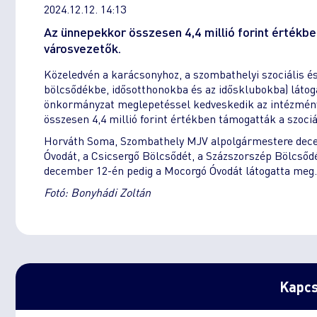
2024.12.12. 14:13
Az ünnepekkor összesen 4,4 millió forint értékbe
városvezetők.
Közeledvén a karácsonyhoz, a szombathelyi szociális é
bölcsődékbe, idősotthonokba és az idősklubokba) látog
önkormányzat meglepetéssel kedveskedik az intézmény
összesen 4,4 millió forint értékben támogatták a szoci
Horváth Soma, Szombathely MJV alpolgármestere decemb
Óvodát, a Csicsergő Bölcsődét, a Százszorszép Bölcsődé
december 12-én pedig a Mocorgó Óvodát látogatta meg.
Fotó: Bonyhádi Zoltán
Kapcs