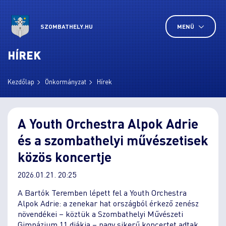
SZOMBATHELY.HU
MENÜ
HÍREK
Kezdőlap
Önkormányzat
Hírek
A Youth Orchestra Alpok Adrie
és a szombathelyi művészetisek
közös koncertje
2026.01.21. 20:25
A Bartók Teremben lépett fel a Youth Orchestra
Alpok Adrie: a zenekar hat országból érkező zenész
növendékei – köztük a Szombathelyi Művészeti
Gimnázium 11 diákja – nagy sikerű koncertet adtak