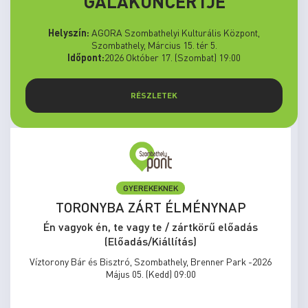
GÁLAKONCERTJE
Helyszín:
AGORA Szombathelyi Kulturális Központ,
Szombathely, Március 15. tér 5.
Időpont:
2026 Október 17. (Szombat) 19:00
RÉSZLETEK
ELŐADÁS/KIÁLLÍTÁS
MEGÁLLNI TILOS, NOSZTALGIÁZNI
KÖTELEZŐ
Én vagyok én, te vagy te / zártkörű előadás
(Előadás/Kiállítás)
Víztorony Bár és Bisztró, Szombathely, Brenner Park -2026
Május 31. (Vasárnap) 15:00