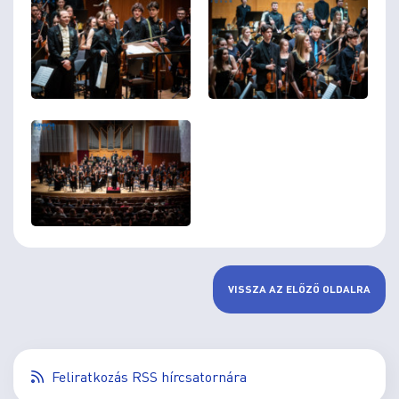
VISSZA AZ ELŐZŐ OLDALRA
Feliratkozás RSS hírcsatornára