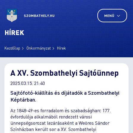
SZOMBATHELY.HU
MENÜ
HÍREK
Kezdőlap
Önkormányzat
Hírek
A XV. Szombathelyi Sajtóünnep
2025.03.15. 21:40
Sajtófotó-kiállítás és díjátadók a Szombathelyi
Képtárban.
Az 1848-49-es forradalom és szabadságharc 177.
évfordulója alkalmából rendezett városi
ünnepségsorozat lezárásaként a Weöres Sándor
Színházban került sor a XV. Szombathelyi