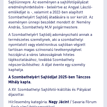
Sajtóünnepre. Az eseményen a sajtófotópályázat
eredményhirdetésére - beleértve az Angyal László-
emlékdíjat is -, valamint a 2022-ben alapított
Szombathelyért Sajtódíj átadására is sor került. Az
eseményen ünnepi beszédet mondott dr. Nemény
András, Szombathely MJV polgármestere.
A Szombathelyért Sajtódíj adományozható annak a
természetes személynek, aki a szombathelyi
nyomtatott vagy elektronikus sajtóban végzett
tartósan magas színvonalú tevékenységével
hozzájárul a város lakosságának hiteles
tájékoztatásához, továbbá Szombathely
népszerűsítéséhez. A díjat évente egy személy
kaphatja.
A Szombathelyért Sajtódíjat 2025-ben Tánczos
Mihály kapta.
A XV. Szombathelyi Sajtófotó-kiállítás és Pályázat
díjazottai:
Hír/esemény kategória:
Nagy Jácint
/ Savaria Fórum
- Árvíz című fotósorozatával