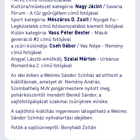
Kultúra/művészet kategória:
Nagy Jácint
/ Savaria
Fórum - A tűz gyűrűjében című fotójával
Sport kategória:
Mészáros D. Zsolt
/ Nyugat.hu -
Legközelebb című fotósorozatából kiemelt fotójával
Külön kategória:
Vass Péter Bexter
- Másik
generáció #2 című fotójával
a zsűri különdíja:
Cseh Gábor
/ Vas Népe - Remény
című fotójával
Angyal László-emlékdíj:
Szalai Márton
- Urbánus
Romantika 2. című fotójával
Az idei évben a Weöres Sándor Színház ad otthont a
kiállításnak, amelyet dr. Nemény András,
Szombathely MJV polgármestere nyitott meg,
pohárköszöntőt mondott Benkő Sándor, a
sajtófotópályázat szakmai zsűrijének elnöke.
A sajtófotó-kiállítás ingyenesen látogatható a Weöres
Sándor Színház nyitvatartási idejében.
Fotók a sajtóünnepről: Bonyhádi Zoltán