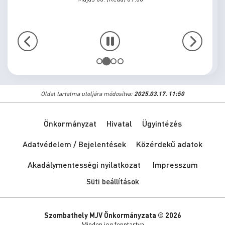
Víztorony Bár és Bisztró, Szombathely, Brenner Park -2026
Május 31. (Vasárnap) 15:00
…
Oldal tartalma utoljára módosítva:
2025.03.17. 11:50
Önkormányzat
Hivatal
Ügyintézés
Adatvédelem / Bejelentések
Közérdekű adatok
Akadálymentességi nyilatkozat
Impresszum
Süti beállítások
Szombathely MJV Önkormányzata © 2026
Minden jog fenntartva