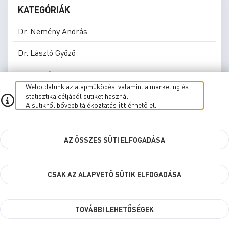
KATEGÓRIÁK
Dr. Nemény András
Dr. László Győző
Dr. Horváth Attila
Weboldalunk az alapműködés, valamint a marketing és
Horváth Soma
statisztika céljából sütiket használ.
A sütikről bővebb tájékoztatás
itt
érhető el.
Bokányi Adrienn
Kelemen Krisztián
AZ ÖSSZES SÜTI ELFOGADÁSA
Németh Ákos
CSAK AZ ALAPVETŐ SÜTIK ELFOGADÁSA
Szuhai Viktor
Városháza
TOVÁBBI LEHETŐSÉGEK
Összes kategória mutatása