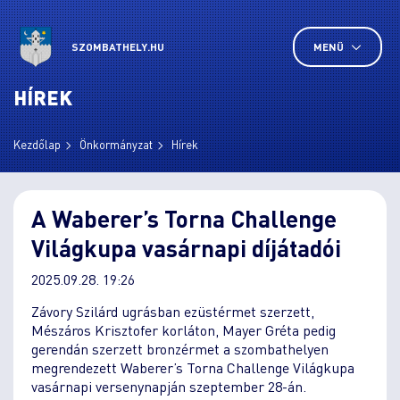
SZOMBATHELY.HU
MENÜ
HÍREK
Kezdőlap
Önkormányzat
Hírek
A Waberer’s Torna Challenge
Világkupa vasárnapi díjátadói
2025.09.28. 19:26
Závory Szilárd ugrásban ezüstérmet szerzett,
Mészáros Krisztofer korláton, Mayer Gréta pedig
gerendán szerzett bronzérmet a szombathelyen
megrendezett Waberer’s Torna Challenge Világkupa
vasárnapi versenynapján szeptember 28-án.