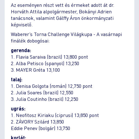
Az eseményen részt vett és érmeket adott át dr.
Horváth Attila alpolgármester, Bokányi Adrien
tanácsnok, valamint Gálffy Áron önkormányzati
képviselő.
Waberer’s Torna Challenge Világkupa - A vasárnapi
finálék dobogósai:
gerenda:
1. Flavia Saraiva (brazil) 13,800 pont
2. Alba Petisco (spanyol) 13,250
3. MAYER Gréta 13,100
talaj:
1. Denisa Golgota (román) 12,750 pont
2. Julia Soares (brazil) 12,550
3. Julia Coutinho (brazil) 12,250
ugrás:
1. Neofitosz Kiriaku (ciprusi) 13,850 pont
2. ZÁVORY Szilárd 13,850
Eddie Penev (bolgár) 13,750
korlát: