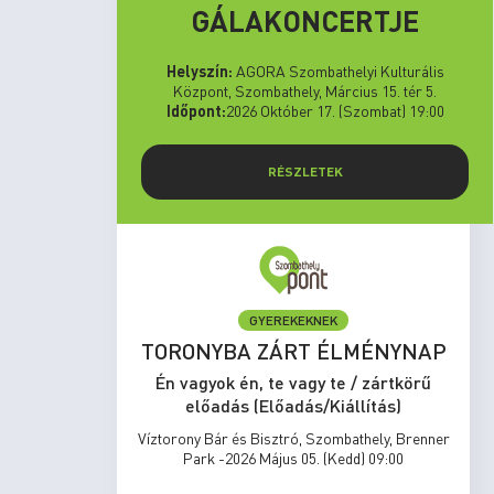
GÁLAKONCERTJE
Helyszín:
AGORA Szombathelyi Kulturális
Központ, Szombathely, Március 15. tér 5.
Időpont:
2026 Október 17. (Szombat) 19:00
RÉSZLETEK
ELŐADÁS/KIÁLLÍTÁS
NYNAP
MEGÁLLNI TILOS,
NOSZTALGIÁZNI KÖTELEZŐ
rtkörű
s)
Én vagyok én, te vagy te / zártkörű
előadás (Előadás/Kiállítás)
y, Brenner
:00
Víztorony Bár és Bisztró, Szombathely, Brenner
Park -2026 Május 31. (Vasárnap) 15:00