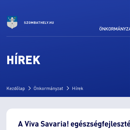
SZOMBATHELY.HU
ÖNKORMÁNYZ
HÍREK
Kezdőlap
Önkormányzat
Hírek
A Viva Savaria! egészségfejleszté