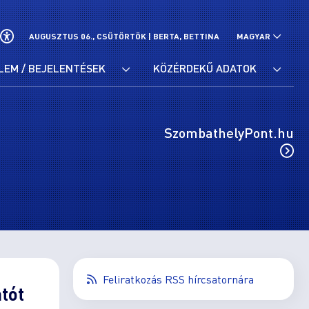
AUGUSZTUS 06., CSÜTÖRTÖK |
BERTA, BETTINA
MAGYAR
LEM / BEJELENTÉSEK
KÖZÉRDEKŰ ADATOK
SzombathelyPont.hu
Feliratkozás RSS hírcsatornára
atót