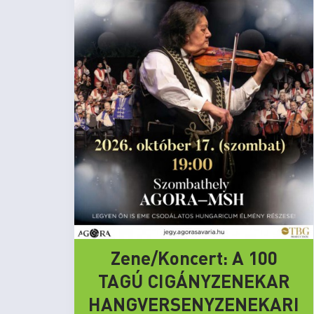
Zene/Koncert: A 100
TAGÚ CIGÁNYZENEKAR
HANGVERSENYZENEKARI