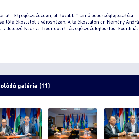
aria! - Élj egészségesen, élj tovább!" című egészségfejlesztési
 sajtótájékoztatót a városházán. A tájékoztatón dr. Nemény Andrá
kidolgozó Koczka Tibor sport- és egészségfejlesztési koordinát
olódó galéria (11)