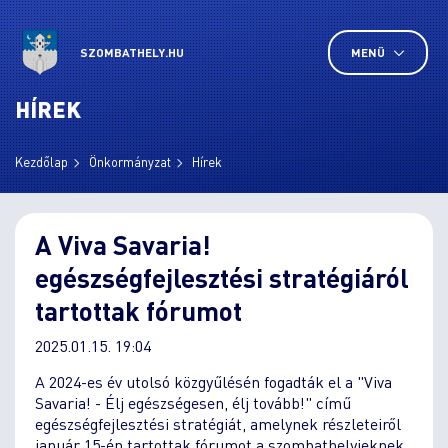
SZOMBATHELY.HU
MENÜ
HÍREK
Kezdőlap
Önkormányzat
Hírek
A Viva Savaria!
egészségfejlesztési stratégiáról
tartottak fórumot
2025.01.15. 19:04
A 2024-es év utolsó közgyűlésén fogadták el a "Viva
Savaria! - Élj egészségesen, élj tovább!" című
egészségfejlesztési stratégiát, amelynek részleteiről
január 15-én tartottak fórumot a szombathelyieknek