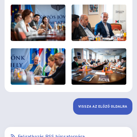
VISSZA AZ ELŐZŐ OLDALRA
Feliratkozás RSS hírcsatornára