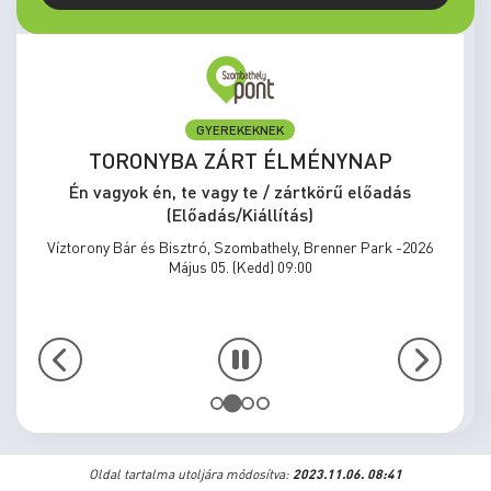
ELŐADÁS/KIÁLLÍTÁS
MEGÁLLNI TILOS, NOSZTALGIÁZNI
KÖTELEZŐ
Én vagyok én, te vagy te / zártkörű előadás
(Előadás/Kiállítás)
Víztorony Bár és Bisztró, Szombathely, Brenner Park -2026
Május 31. (Vasárnap) 15:00
Oldal tartalma utoljára módosítva:
2023.11.06. 08:41