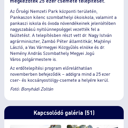
megkezdték 25 ezer csemete telepítését.
Az Őrségi Nemzeti Park központi területén,
Pankaszon kilenc szombathelyi ökoiskola, valamint a
pankaszi iskola és óvoda növendékeinek jelenlétében
nagyszabású nyitóünnepséggel vezették fel a
faültetést. A telepítésben részt vett dr. Nagy István
agrárminiszter, Zambó Péter államtitkár, Majtényi
László, a Vas Vármegyei Közgyűlés elnöke és dr.
Nemény András Szombathely Megyei Jogú
Város polgármestere is.
Az erdőtelepítési program előreláthatóan
novemberben befejeződik – addigra mind a 25 ezer
cser- és kocsányostölgy-csemete a helyére kerül.
Fotó: Bonyhádi Zoltán
Kapcsolódó galéria (51)