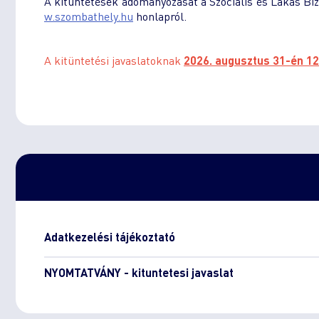
A kitüntetések adományozását a Szociális és Lakás Bizo
w.szombathely.hu
honlapról.
A kitüntetési javaslatoknak
2026. augusztus 31-én 12.
Adatkezelési tájékoztató
NYOMTATVÁNY - kituntetesi javaslat