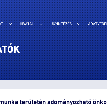
AT
HIVATAL
ÜGYINTÉZÉS
ADATVÉDE
ATÓK
s munka területén adományozható önko