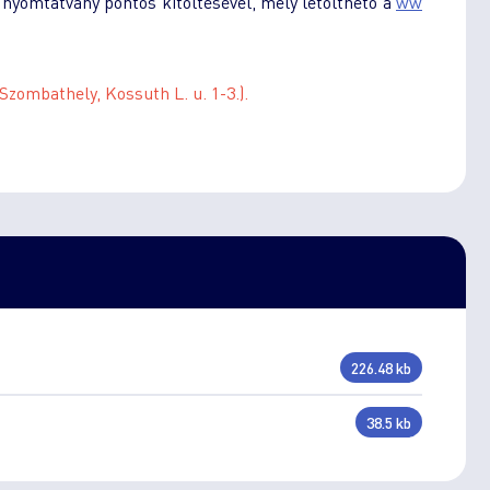
 nyomtatvány pontos kitöltésével, mely letölthető a
ww
Szombathely, Kossuth L. u. 1-3.).
226.48 kb
38.5 kb