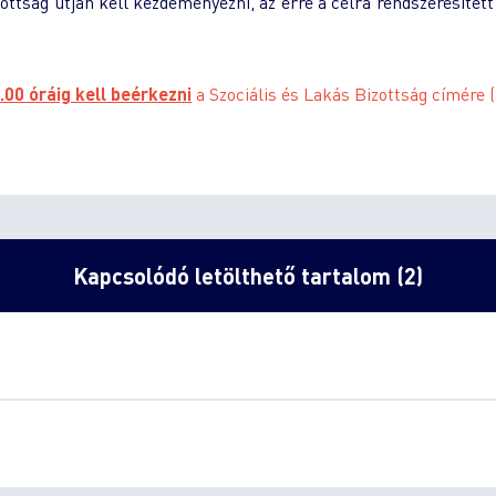
ttság útján kell kezdeményezni, az erre a célra rendszeresített
00 óráig kell beérkezni
a Szociális és Lakás Bizottság címére (
Kapcsolódó letölthető tartalom (2)