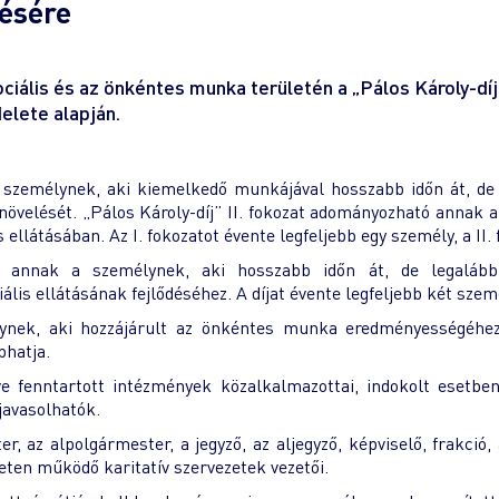
ésére
lis és az önkéntes munka területén a „Pálos Károly-díjat
delete alapján.
személynek, aki kiemelkedő munkájával hosszabb időn át, de le
 növelését. „Pálos Károly-díj” II. fokozat adományozható annak 
ellátásában. Az I. fokozatot évente legfeljebb egy személy, a II.
annak a személynek, aki hosszabb időn át, de legalább 
lis ellátásának fejlődéséhez. A díjat évente legfeljebb két szem
nek, aki hozzájárult az önkéntes munka eredményességéhez, 
phatja.
etve fenntartott intézmények közalkalmazottai, indokolt esetb
 javasolhatók.
 az alpolgármester, a jegyző, az aljegyző, képviselő, frakció,
leten működő karitatív szervezetek vezetői.