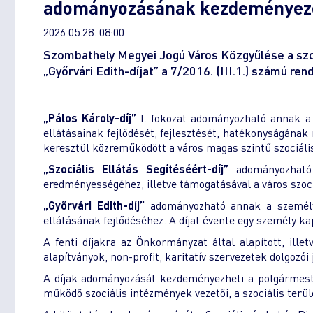
adományozásának kezdeményez
2026.05.28. 08:00
Szombathely Megyei Jogú Város Közgyűlése a szociá
„Győrvári Edith-díjat” a 7/2016. (III.1.) számú ren
„Pálos Károly-díj”
I. fokozat adományozható annak a 
ellátásainak fejlődését, fejlesztését, hatékonyságának
keresztül közreműködött a város magas szintű szociális 
„Szociális Ellátás Segítéséért-díj”
adományozható 
eredményességéhez, illetve támogatásával a város szociá
„Győrvári Edith-díj”
adományozható annak a személy
ellátásának fejlődéséhez. A díjat évente egy személy ka
A fenti díjakra az Önkormányzat által alapított, ill
alapítványok, non-profit, karitatív szervezetek dolgozói
A díjak adományozását kezdeményezheti a polgármester,
működő szociális intézmények vezetői, a szociális terü