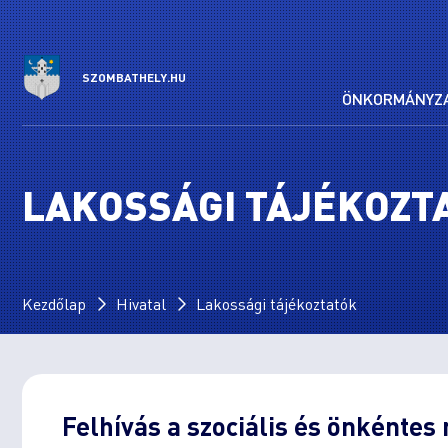
SZOMBATHELY.HU
ÖNKORMÁNYZ
LAKOSSÁGI TÁJÉKOZT
Kezdőlap
Hivatal
Lakossági tájékoztatók
Felhívás a szociális és önkénte