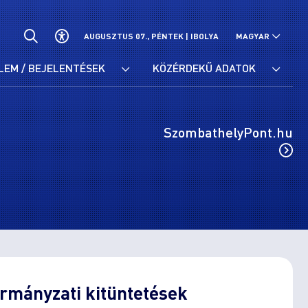
AUGUSZTUS 07., PÉNTEK |
IBOLYA
MAGYAR
LEM / BEJELENTÉSEK
KÖZÉRDEKŰ ADATOK
SzombathelyPont.hu
rmányzati kitüntetések